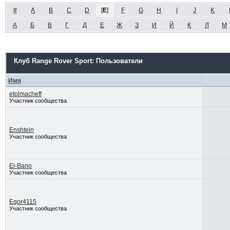
#
A
B
C
D
[
E
]
F
G
H
I
J
K
А
Б
В
Г
Д
Е
Ж
З
И
Й
К
Л
М
Клуб Range Rover Sport: Пользователи
Имя
etolmacheff
Участник сообщества
Enshtein
Участник сообщества
El-Bano
Участник сообщества
Egor4115
Участник сообщества