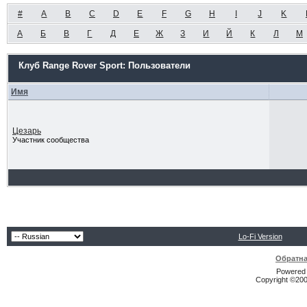
#
A
B
C
D
E
F
G
H
I
J
K
А
Б
В
Г
Д
Е
Ж
З
И
Й
К
Л
М
Клуб Range Rover Sport: Пользователи
Имя
Цезарь
Участник сообщества
Lo-Fi Version
Обратна
Powered b
Copyright ©2000