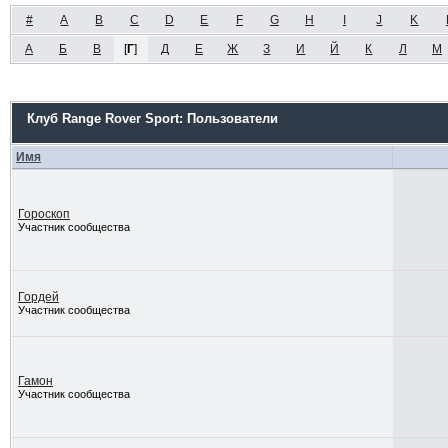
#
A
B
C
D
E
F
G
H
I
J
K
А
Б
В
[
Г
]
Д
Е
Ж
З
И
Й
К
Л
М
Клуб Range Rover Sport: Пользователи
Имя
Гороскоп
Участник сообщества
Гордей
Участник сообщества
Гамон
Участник сообщества