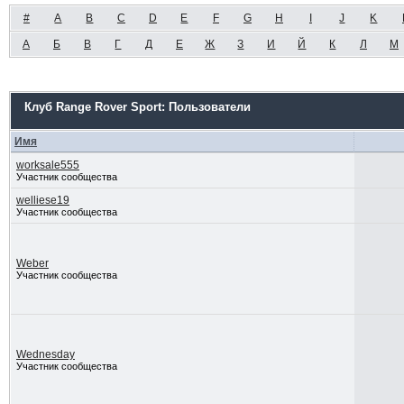
#
A
B
C
D
E
F
G
H
I
J
K
А
Б
В
Г
Д
Е
Ж
З
И
Й
К
Л
М
Клуб Range Rover Sport: Пользователи
Имя
worksale555
Участник сообщества
welliese19
Участник сообщества
Weber
Участник сообщества
Wednesday
Участник сообщества