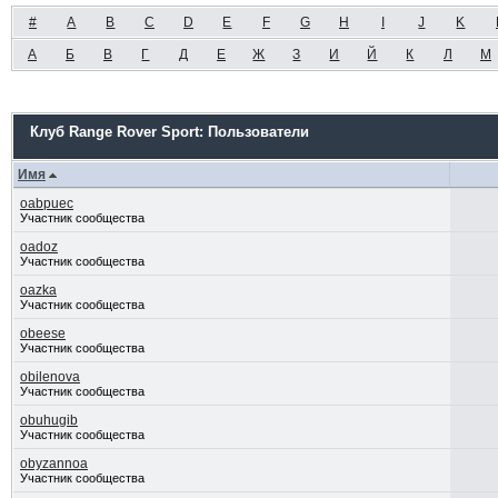
#
A
B
C
D
E
F
G
H
I
J
K
А
Б
В
Г
Д
Е
Ж
З
И
Й
К
Л
М
Клуб Range Rover Sport: Пользователи
Имя
oabpuec
Участник сообщества
oadoz
Участник сообщества
oazka
Участник сообщества
obeese
Участник сообщества
obilenova
Участник сообщества
obuhugib
Участник сообщества
obyzannoa
Участник сообщества