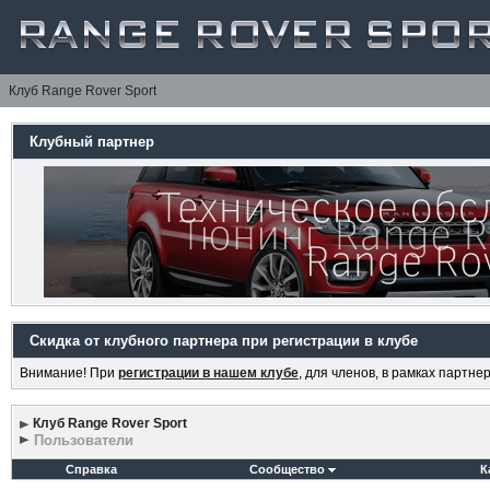
Клуб Range Rover Sport
Клубный партнер
Скидка от клубного партнера при регистрации в клубе
Внимание! При
регистрации в нашем клубе
, для членов, в рамках партн
Клуб Range Rover Sport
Пользователи
Справка
Сообщество
К