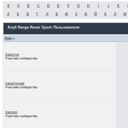
#
A
B
C
D
E
F
G
H
I
J
K
А
Б
В
Г
Д
Е
Ж
З
И
Й
К
Л
М
Клуб Range Rover Sport: Пользователи
Имя
Харитон
Участник сообщества
Харитончик
Участник сообщества
Харпер
Участник сообщества