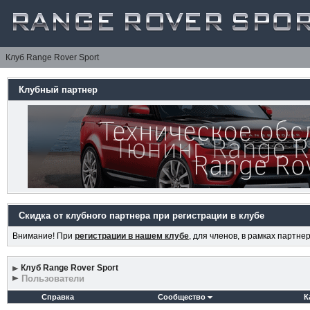
Клуб Range Rover Sport
Клубный партнер
Скидка от клубного партнера при регистрации в клубе
Внимание! При
регистрации в нашем клубе
, для членов, в рамках партн
Клуб Range Rover Sport
Пользователи
Справка
Сообщество
К