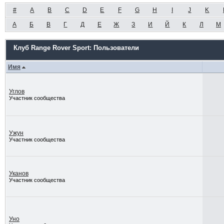
#
A
B
C
D
E
F
G
H
I
J
K
А
Б
В
Г
Д
Е
Ж
З
И
Й
К
Л
М
Клуб Range Rover Sport: Пользователи
Имя
Углов
Участник сообщества
Ужун
Участник сообщества
Уканов
Участник сообщества
Уно