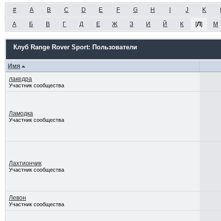
#
A
B
C
D
E
F
G
H
I
J
K
А
Б
В
Г
Д
Е
Ж
З
И
Й
К
[
Л
]
М
Клуб Range Rover Sport: Пользователи
Имя
лакедра
Участник сообщества
Ламодка
Участник сообщества
Лахтиончик
Участник сообщества
Левон
Участник сообщества