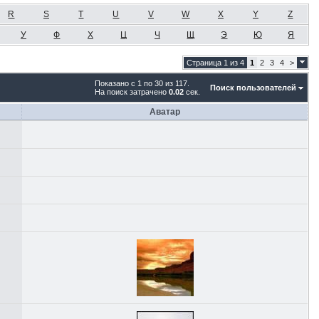
R
S
T
U
V
W
X
Y
Z
У
Ф
Х
Ц
Ч
Щ
Э
Ю
Я
Страница 1 из 4
1
2
3
4
>
Показано с 1 по 30 из 117.
Поиск пользователей
На поиск затрачено
0.02
сек.
Аватар