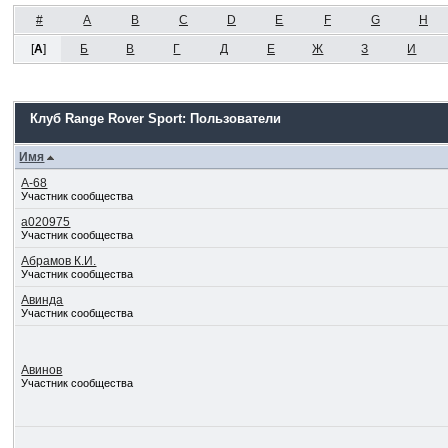
#
A
B
C
D
E
F
G
H
[
А
]
Б
В
Г
Д
Е
Ж
З
И
Клуб Range Rover Sport: Пользователи
Имя
А-68
Участник сообщества
а020975
Участник сообщества
Абрамов К.И.
Участник сообщества
Авинда
Участник сообщества
Авинов
Участник сообщества