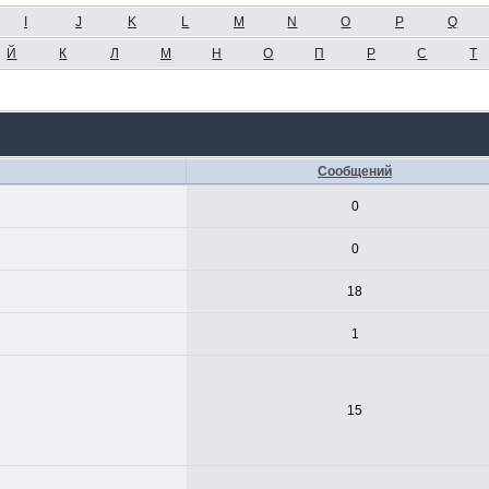
I
J
K
L
M
N
O
P
Q
Й
К
Л
М
Н
О
П
Р
С
Т
Сообщений
0
0
18
1
15