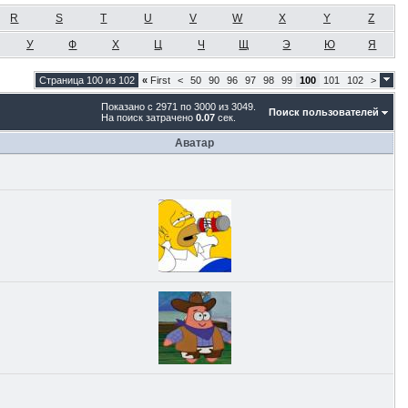
R
S
T
U
V
W
X
Y
Z
У
Ф
Х
Ц
Ч
Щ
Э
Ю
Я
Страница 100 из 102
«
First
<
50
90
96
97
98
99
100
101
102
>
Показано с 2971 по 3000 из 3049.
Поиск пользователей
На поиск затрачено
0.07
сек.
Аватар