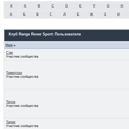
#
A
B
C
D
E
F
G
H
А
Б
В
Г
Д
Е
Ж
З
И
Клуб Range Rover Sport: Пользователи
Имя
Сэм
Участник сообщества
Тамерлан
Участник сообщества
Тапок
Участник сообщества
Тарик
Участник сообщества