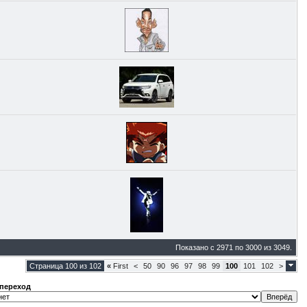
Показано с 2971 по 3000 из 3049.
Страница 100 из 102
«
First
<
50
90
96
97
98
99
100
101
102
>
переход