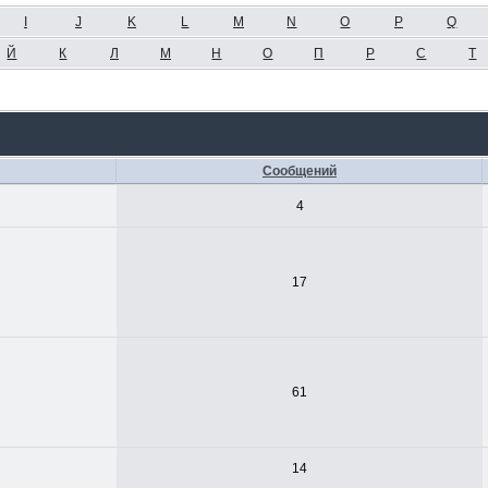
I
J
K
L
M
N
O
P
Q
Й
К
Л
М
Н
О
П
Р
С
Т
Сообщений
4
17
61
14