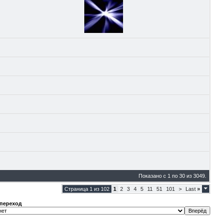
Показано с 1 по 30 из 3049.
Страница 1 из 102
1
2
3
4
5
11
51
101
>
Last
»
переход