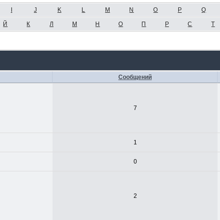
I
J
K
L
M
N
O
P
Q
Й
К
Л
М
Н
О
П
Р
С
Т
Сообщений
7
1
0
2