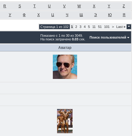
R
S
T
U
V
W
X
Y
Z
У
Ф
Х
Ц
Ч
Щ
Э
Ю
Я
Страница 1 из 102
1
2
3
4
5
11
51
101
>
Last
»
Показано с 1 по 30 из 3049.
Поиск пользователей
На поиск затрачено
0.03
сек.
Аватар