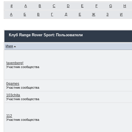
#
A
B
C
D
E
F
G
H
А
Б
В
Г
Д
Е
Ж
З
И
Клуб Range Rover Sport: Пользователи
Имя
!avenberg!
Участник сообщества
0games
Участник сообщества
103chita
Участник сообщества
112
Участник сообщества