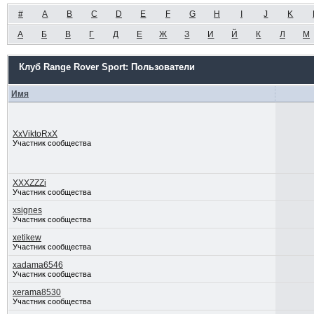
#
A
B
C
D
E
F
G
H
I
J
K
А
Б
В
Г
Д
Е
Ж
З
И
Й
К
Л
М
Клуб Range Rover Sport: Пользователи
Имя
XxViktoRxX
Участник сообщества
XXXZZZi
Участник сообщества
xsignes
Участник сообщества
xetikew
Участник сообщества
xadama6546
Участник сообщества
xerama8530
Участник сообщества