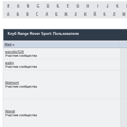
#
A
B
C
D
E
F
G
H
I
J
K
А
Б
В
Г
Д
Е
Ж
З
И
Й
К
Л
М
Клуб Range Rover Sport: Пользователи
Имя
wacobic528
Участник сообщества
wakiy
Участник сообщества
Walmont
Участник сообщества
Wandi
Участник сообщества