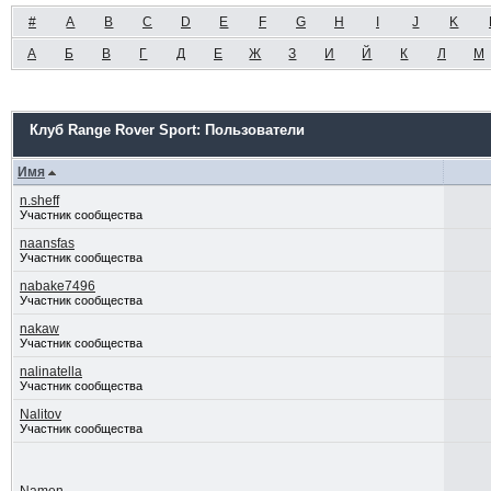
#
A
B
C
D
E
F
G
H
I
J
K
А
Б
В
Г
Д
Е
Ж
З
И
Й
К
Л
М
Клуб Range Rover Sport: Пользователи
Имя
n.sheff
Участник сообщества
naansfas
Участник сообщества
nabake7496
Участник сообщества
nakaw
Участник сообщества
nalinatella
Участник сообщества
Nalitov
Участник сообщества