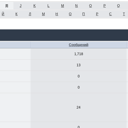
[
I
]
J
K
L
M
N
O
P
Q
Й
К
Л
М
Н
О
П
Р
С
Т
Сообщений
1,718
13
0
0
24
0