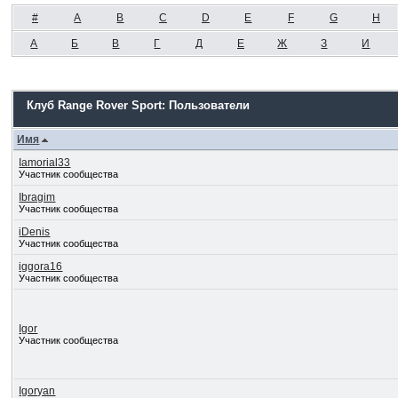
#
A
B
C
D
E
F
G
H
А
Б
В
Г
Д
Е
Ж
З
И
Клуб Range Rover Sport: Пользователи
Имя
Iamorial33
Участник сообщества
Ibragim
Участник сообщества
iDenis
Участник сообщества
iggora16
Участник сообщества
Igor
Участник сообщества
Igoryan