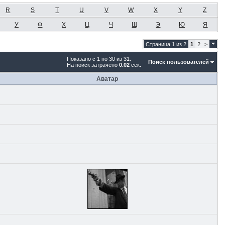
R
S
T
U
V
W
X
Y
Z
У
Ф
Х
Ц
Ч
Щ
Э
Ю
Я
Страница 1 из 2
1
2
>
Показано с 1 по 30 из 31.
Поиск пользователей
На поиск затрачено
0.02
сек.
Аватар