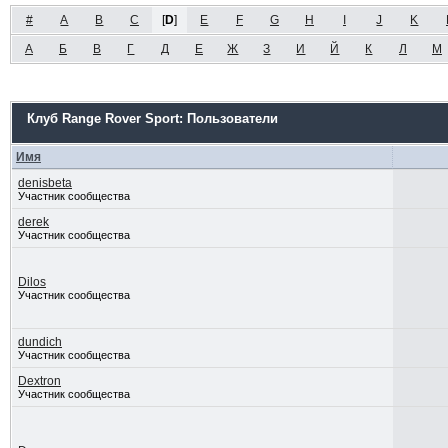
#
A
B
C
[
D
]
E
F
G
H
I
J
K
А
Б
В
Г
Д
Е
Ж
З
И
Й
К
Л
М
Клуб Range Rover Sport: Пользователи
Имя
denisbeta
Участник сообщества
derek
Участник сообщества
Dilos
Участник сообщества
dundich
Участник сообщества
Dextron
Участник сообщества