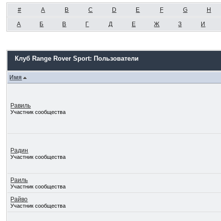
#
A
B
C
D
E
F
G
H
А
Б
В
Г
Д
Е
Ж
З
И
Клуб Range Rover Sport: Пользователи
Имя
Равиль
Участник сообщества
Радин
Участник сообщества
Раиль
Участник сообщества
Райво
Участник сообщества