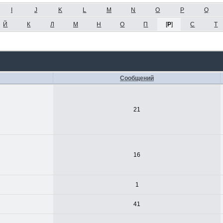
I
J
K
L
M
N
O
P
Q
Й
К
Л
М
Н
О
П
[
Р
]
С
Т
Сообщений
21
16
1
41