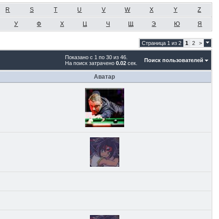
R
S
T
U
V
W
X
Y
Z
У
Ф
Х
Ц
Ч
Щ
Э
Ю
Я
Страница 1 из 2
1
2
>
Показано с 1 по 30 из 46.
Поиск пользователей
На поиск затрачено
0.02
сек.
Аватар