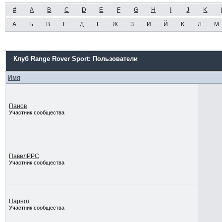
#
A
B
C
D
E
F
G
H
I
J
K
А
Б
В
Г
Д
Е
Ж
З
И
Й
К
Л
М
Клуб Range Rover Sport: Пользователи
Имя
Панов
Участник сообщества
ПавелРРС
Участник сообщества
Парнот
Участник сообщества