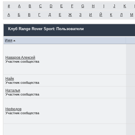
#
A
B
C
D
E
F
G
H
I
J
K
А
Б
В
Г
Д
Е
Ж
З
И
Й
К
Л
М
Клуб Range Rover Sport: Пользователи
Имя
Наваров Алексей
Участник сообщества
Найк
Участник сообщества
Наталья
Участник сообщества
Нефедов
Участник сообщества