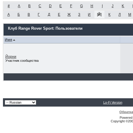
#
A
B
C
D
E
F
G
H
I
J
K
А
Б
В
Г
Д
Е
Ж
З
И
[
Й
]
К
Л
М
Клуб Range Rover Sport: Пользователи
Имя
Йорни
Участник сообщества
Lo-Fi Version
Обратна
Powered b
Copyright ©2000