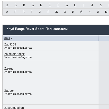
#
A
B
C
D
E
F
G
H
I
J
K
А
Б
В
Г
Д
Е
Ж
З
И
Й
К
Л
М
Клуб Range Rover Sport: Пользователи
Имя
Zagit108
Участник сообщества
ZaimkoleAmisk
Участник сообщества
Zakrug
Участник сообщества
Zauber
Участник сообщества
zavodmetakon