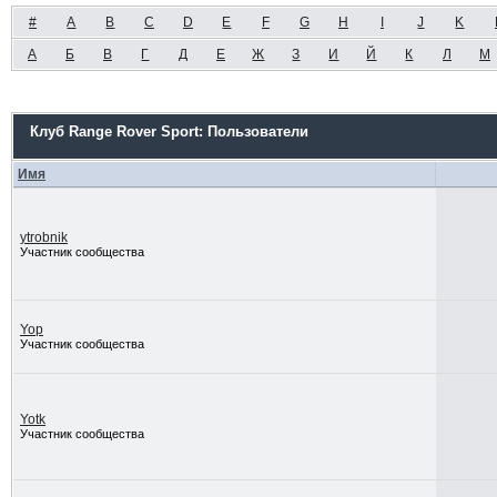
#
A
B
C
D
E
F
G
H
I
J
K
А
Б
В
Г
Д
Е
Ж
З
И
Й
К
Л
М
Клуб Range Rover Sport: Пользователи
Имя
ytrobnik
Участник сообщества
Yop
Участник сообщества
Yotk
Участник сообщества