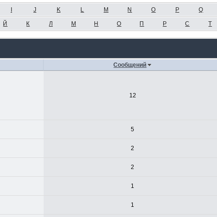
I
J
K
L
M
N
O
P
Q
Й
К
Л
М
Н
О
П
Р
С
Т
Сообщений
12
5
2
2
1
1