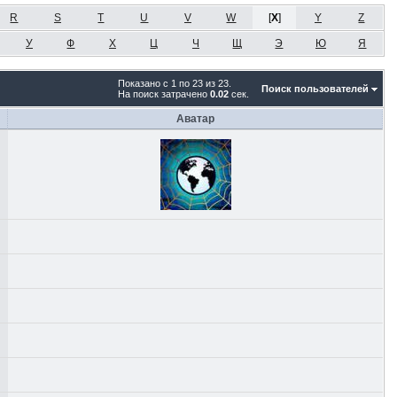
R
S
T
U
V
W
[
X
]
Y
Z
У
Ф
Х
Ц
Ч
Щ
Э
Ю
Я
Показано с 1 по 23 из 23.
Поиск пользователей
На поиск затрачено
0.02
сек.
Аватар