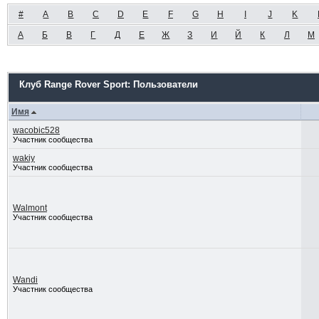
#
A
B
C
D
E
F
G
H
I
J
K
А
Б
В
Г
Д
Е
Ж
З
И
Й
К
Л
М
Клуб Range Rover Sport: Пользователи
Имя
wacobic528
Участник сообщества
wakiy
Участник сообщества
Walmont
Участник сообщества
Wandi
Участник сообщества