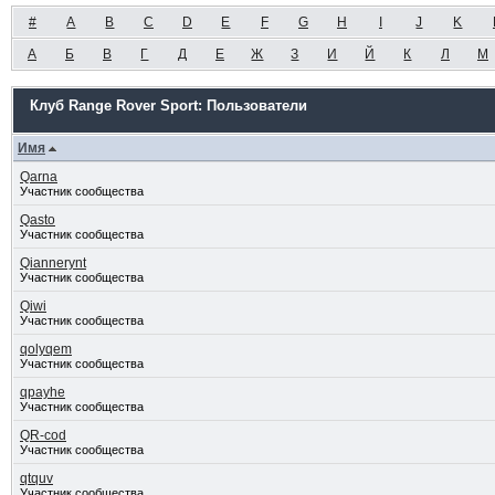
#
A
B
C
D
E
F
G
H
I
J
K
А
Б
В
Г
Д
Е
Ж
З
И
Й
К
Л
М
Клуб Range Rover Sport: Пользователи
Имя
Qarna
Участник сообщества
Qasto
Участник сообщества
Qiannerynt
Участник сообщества
Qiwi
Участник сообщества
qolyqem
Участник сообщества
qpayhe
Участник сообщества
QR-cod
Участник сообщества
qtquv
Участник сообщества