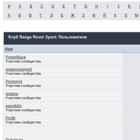
#
A
B
C
D
E
F
G
H
I
J
K
А
Б
В
Г
Д
Е
Ж
З
И
Й
К
Л
М
Клуб Range Rover Sport: Пользователи
Имя
PowerBlack
Участник сообщества
potapovsergei0
Участник сообщества
Progony4
Участник сообщества
piskara
Участник сообщества
pavelkills
Участник сообщества
Profill
Участник сообщества