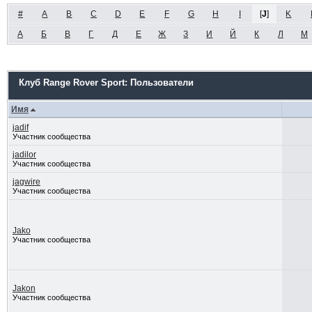
#
A
B
C
D
E
F
G
H
I
[
J
]
K
А
Б
В
Г
Д
Е
Ж
З
И
Й
К
Л
М
Клуб Range Rover Sport: Пользователи
Имя
jadif
Участник сообщества
jadilor
Участник сообщества
jagwire
Участник сообщества
Jako
Участник сообщества
Jakon
Участник сообщества