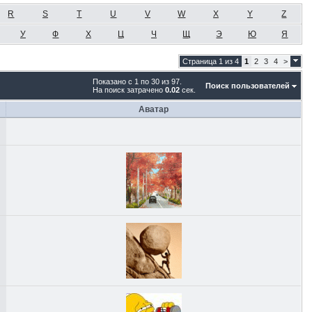
R
S
T
U
V
W
X
Y
Z
У
Ф
Х
Ц
Ч
Щ
Э
Ю
Я
Страница 1 из 4
1
2
3
4
>
Показано с 1 по 30 из 97.
Поиск пользователей
На поиск затрачено
0.02
сек.
Аватар