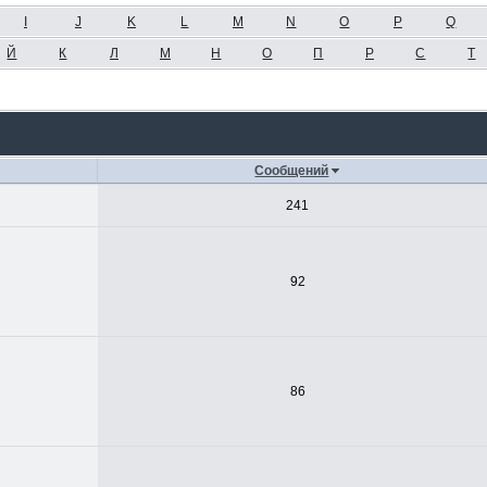
I
J
K
L
M
N
O
P
Q
Й
К
Л
М
Н
О
П
Р
С
Т
Сообщений
241
92
86