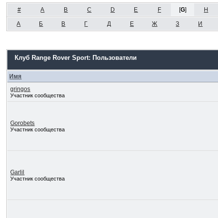
#
A
B
C
D
E
F
[
G
]
H
А
Б
В
Г
Д
Е
Ж
З
И
Клуб Range Rover Sport: Пользователи
Имя
gringos
Участник сообщества
Gorobets
Участник сообщества
Garlil
Участник сообщества