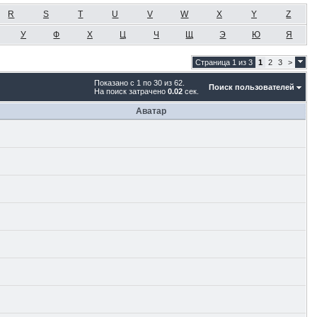
R
S
T
U
V
W
X
Y
Z
У
Ф
Х
Ц
Ч
Щ
Э
Ю
Я
Страница 1 из 3
1
2
3
>
Показано с 1 по 30 из 62.
Поиск пользователей
На поиск затрачено
0.02
сек.
Аватар