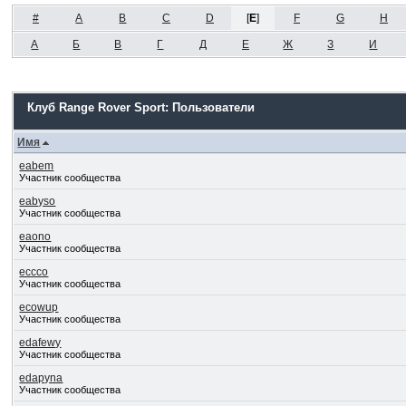
#
A
B
C
D
[
E
]
F
G
H
А
Б
В
Г
Д
Е
Ж
З
И
Клуб Range Rover Sport: Пользователи
Имя
eabem
Участник сообщества
eabyso
Участник сообщества
eaono
Участник сообщества
eccco
Участник сообщества
ecowup
Участник сообщества
edafewy
Участник сообщества
edapyna
Участник сообщества