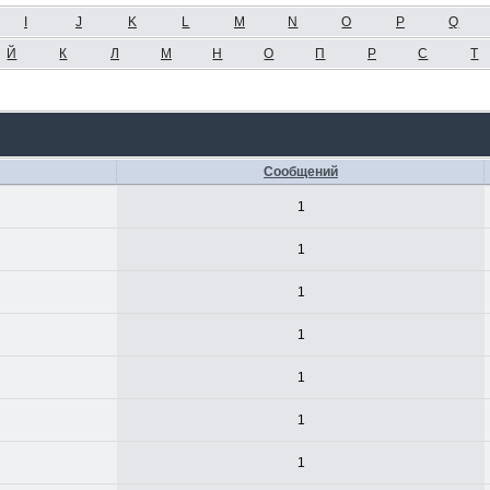
I
J
K
L
M
N
O
P
Q
Й
К
Л
М
Н
О
П
Р
С
Т
Сообщений
1
1
1
1
1
1
1