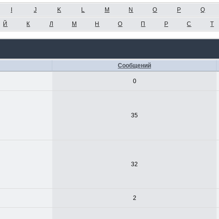
I
J
K
L
M
N
O
P
Q
Й
К
Л
М
Н
О
П
Р
С
Т
Сообщений
0
35
32
2