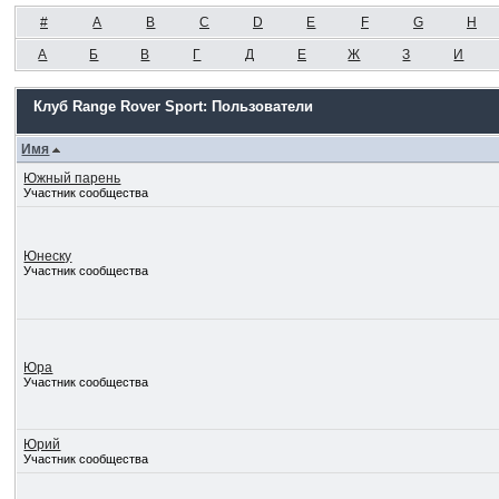
#
A
B
C
D
E
F
G
H
А
Б
В
Г
Д
Е
Ж
З
И
Клуб Range Rover Sport: Пользователи
Имя
Южный парень
Участник сообщества
Юнеску
Участник сообщества
Юра
Участник сообщества
Юрий
Участник сообщества