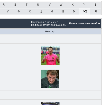
R
S
T
U
V
W
X
Y
Z
У
Ф
Х
Ц
Ч
Щ
Э
[
Ю
]
Я
Показано с 1 по 7 из 7.
Поиск пользователей
На поиск затрачено
0.01
сек.
Аватар