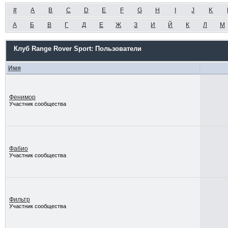
#
A
B
C
D
E
F
G
H
I
J
K
А
Б
В
Г
Д
Е
Ж
З
И
Й
К
Л
М
Клуб Range Rover Sport: Пользователи
Имя
Фенимор
Участник сообщества
Фабио
Участник сообщества
Фильтр
Участник сообщества