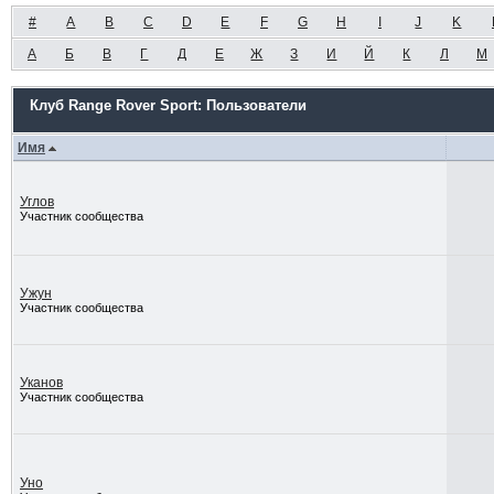
#
A
B
C
D
E
F
G
H
I
J
K
А
Б
В
Г
Д
Е
Ж
З
И
Й
К
Л
М
Клуб Range Rover Sport: Пользователи
Имя
Углов
Участник сообщества
Ужун
Участник сообщества
Уканов
Участник сообщества
Уно