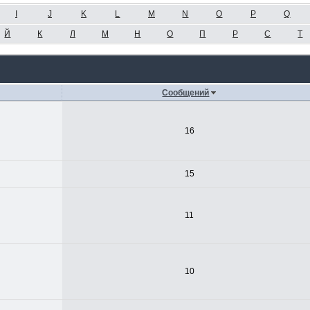
I
J
K
L
M
N
O
P
Q
Й
К
Л
М
Н
О
П
Р
С
Т
Сообщений
16
15
11
10