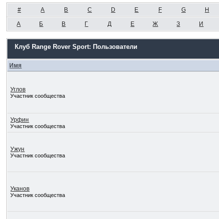
#
A
B
C
D
E
F
G
H
А
Б
В
Г
Д
Е
Ж
З
И
Клуб Range Rover Sport: Пользователи
Имя
Углов
Участник сообщества
Урфин
Участник сообщества
Ужун
Участник сообщества
Уканов
Участник сообщества