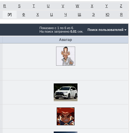
R
S
T
U
V
W
X
Y
Z
[
У
]
Ф
Х
Ц
Ч
Щ
Э
Ю
Я
Показано с 1 по 6 из 6.
Поиск пользователей
На поиск затрачено
0.01
сек.
Аватар