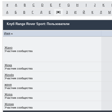
#
A
B
C
D
E
F
G
H
I
J
K
А
Б
В
Г
Д
Е
[
Ж
]
З
И
Й
К
Л
М
Клуб Range Rover Sport: Пользователи
Имя
Жано
Участник сообщества
Жека
Участник сообщества
Женёк
Участник сообщества
женя
Участник сообщества
Жора
Участник сообщества
Жорик
Участник сообщества