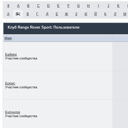
#
A
B
C
D
E
F
G
H
I
J
K
А
[
Б
]
В
Г
Д
Е
Ж
З
И
Й
К
Л
М
Клуб Range Rover Sport: Пользователи
Имя
Байкер
Участник сообщества
Борис
Участник сообщества
Бурундук
Участник сообщества