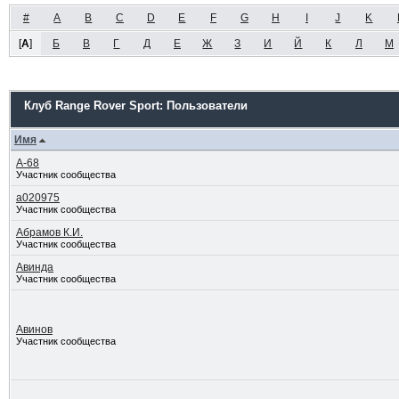
#
A
B
C
D
E
F
G
H
I
J
K
[
А
]
Б
В
Г
Д
Е
Ж
З
И
Й
К
Л
М
Клуб Range Rover Sport: Пользователи
Имя
А-68
Участник сообщества
а020975
Участник сообщества
Абрамов К.И.
Участник сообщества
Авинда
Участник сообщества
Авинов
Участник сообщества