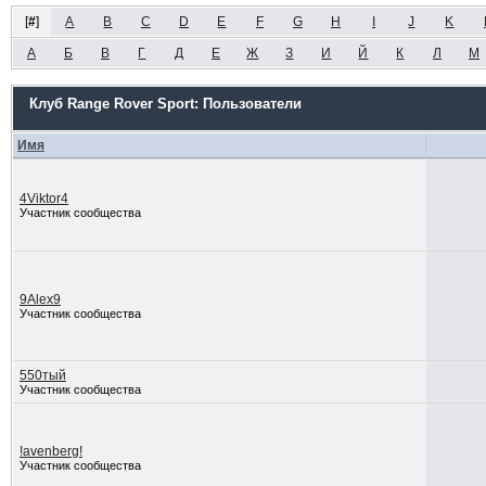
[
#
]
A
B
C
D
E
F
G
H
I
J
K
А
Б
В
Г
Д
Е
Ж
З
И
Й
К
Л
М
Клуб Range Rover Sport: Пользователи
Имя
4Viktor4
Участник сообщества
9Alex9
Участник сообщества
550тый
Участник сообщества
!avenberg!
Участник сообщества