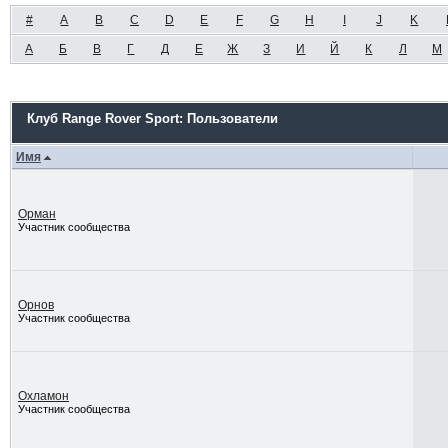
#
A
B
C
D
E
F
G
H
I
J
K
А
Б
В
Г
Д
Е
Ж
З
И
Й
К
Л
М
Клуб Range Rover Sport: Пользователи
Имя
Орман
Участник сообщества
Орнов
Участник сообщества
Охламон
Участник сообщества