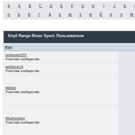
#
A
B
C
D
E
F
G
H
I
J
K
А
Б
В
Г
Д
Е
Ж
З
И
Й
К
Л
М
Клуб Range Rover Sport: Пользователи
Имя
worksale555
Участник сообщества
welliese19
Участник сообщества
Weber
Участник сообщества
Wednesday
Участник сообщества