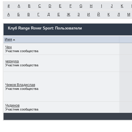
#
A
B
C
D
E
F
G
H
I
J
K
А
Б
В
Г
Д
Е
Ж
З
И
Й
К
Л
М
Клуб Range Rover Sport: Пользователи
Имя
Чен
Участник сообщества
чернуха
Участник сообщества
Чижов Владислав
Участник сообщества
Чудинов
Участник сообщества