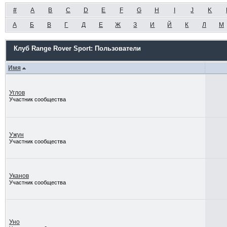
#
A
B
C
D
E
F
G
H
I
J
K
А
Б
В
Г
Д
Е
Ж
З
И
Й
К
Л
М
Клуб Range Rover Sport: Пользователи
Имя
Углов
Участник сообщества
Ужун
Участник сообщества
Уканов
Участник сообщества
Уно