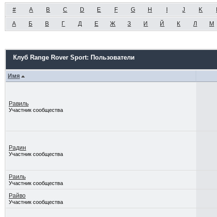
#
A
B
C
D
E
F
G
H
I
J
K
А
Б
В
Г
Д
Е
Ж
З
И
Й
К
Л
М
Клуб Range Rover Sport: Пользователи
Имя
Равиль
Участник сообщества
Радин
Участник сообщества
Раиль
Участник сообщества
Райво
Участник сообщества