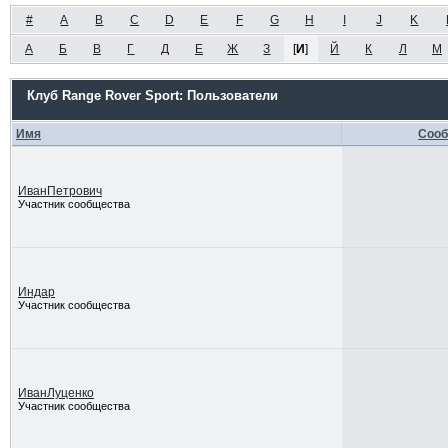
#
A
B
C
D
E
F
G
H
I
J
K
А
Б
В
Г
Д
Е
Ж
З
[
И
]
Й
К
Л
М
Клуб Range Rover Sport: Пользователи
Имя
Соо
ИванПетрович
Участник сообщества
Индар
Участник сообщества
ИванЛуценко
Участник сообщества