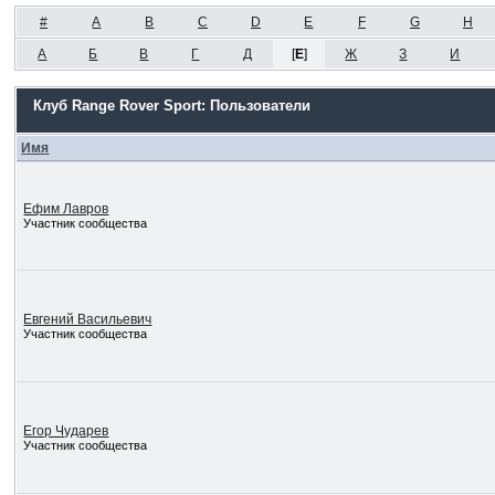
#
A
B
C
D
E
F
G
H
А
Б
В
Г
Д
[
Е
]
Ж
З
И
Клуб Range Rover Sport: Пользователи
Имя
Ефим Лавров
Участник сообщества
Евгений Васильевич
Участник сообщества
Егор Чударев
Участник сообщества