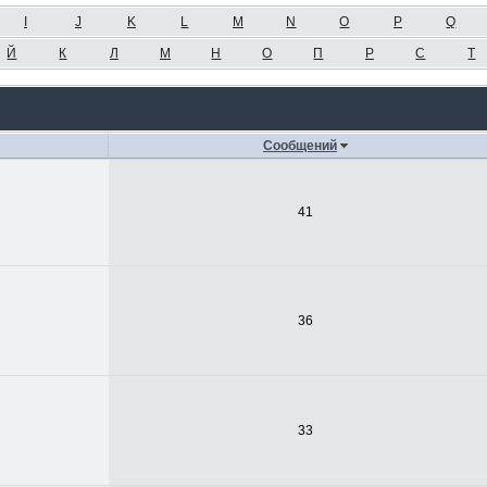
I
J
K
L
M
N
O
P
Q
Й
К
Л
М
Н
О
П
Р
С
Т
Сообщений
41
36
33