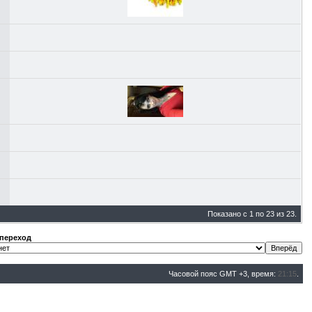
Показано с 1 по 23 из 23.
переход
Часовой пояс GMT +3, время:
21:15
.