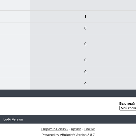
1
0
0
0
0
0
Быстрый 
Lo-Fi Version
Обратная связь
-
Архив
-
Вверх
Powered by vBulletin® Version 3.8.7