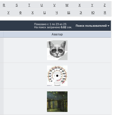
R
S
T
U
V
W
X
Y
Z
У
Ф
Х
Ц
Ч
Щ
Э
Ю
Я
Показано с 1 по 23 из 23.
Поиск пользователей
На поиск затрачено
0.02
сек.
Аватар