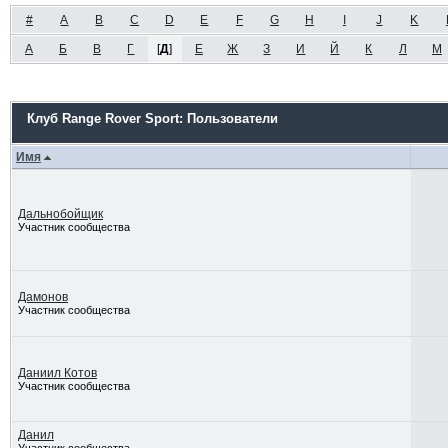
#
A
B
C
D
E
F
G
H
I
J
K
А
Б
В
Г
[
Д
]
Е
Ж
З
И
Й
К
Л
М
Клуб Range Rover Sport: Пользователи
Имя
Дальнобойщик
Участник сообщества
Дамонов
Участник сообщества
Даниил Котов
Участник сообщества
Данил