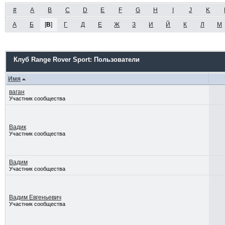
#
A
B
C
D
E
F
G
H
I
J
K
А
Б
[
В
]
Г
Д
Е
Ж
З
И
Й
К
Л
М
Клуб Range Rover Sport: Пользователи
Имя
ваган
Участник сообщества
Вадик
Участник сообщества
Вадим
Участник сообщества
Вадим Евгеньевич
Участник сообщества