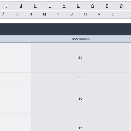
I
J
K
L
M
N
O
P
Q
Й
К
Л
М
Н
О
П
Р
С
Т
Сообщений
26
22
80
16