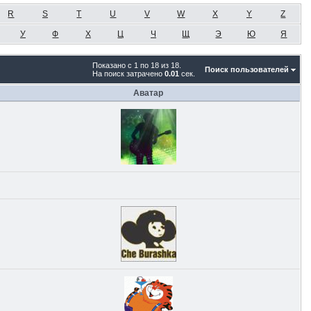
R
S
T
U
V
W
X
Y
Z
У
Ф
Х
Ц
Ч
Щ
Э
Ю
Я
Показано с 1 по 18 из 18.
Поиск пользователей
На поиск затрачено
0.01
сек.
Аватар