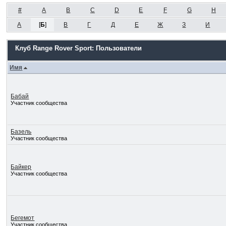
#
A
B
C
D
E
F
G
H
А
[
Б
]
В
Г
Д
Е
Ж
З
И
Клуб Range Rover Sport: Пользователи
Имя
Бабай
Участник сообщества
Базель
Участник сообщества
Байкер
Участник сообщества
Бегемот
Участник сообщества