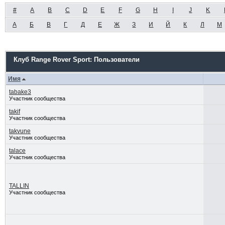
#
A
B
C
D
E
F
G
H
I
J
K
А
Б
В
Г
Д
Е
Ж
З
И
Й
К
Л
М
Клуб Range Rover Sport: Пользователи
Имя
tabake3
Участник сообщества
takif
Участник сообщества
takvune
Участник сообщества
talace
Участник сообщества
TALLIN
Участник сообщества