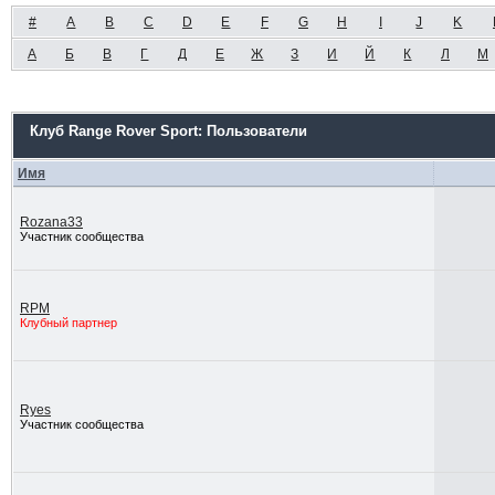
#
A
B
C
D
E
F
G
H
I
J
K
А
Б
В
Г
Д
Е
Ж
З
И
Й
К
Л
М
Клуб Range Rover Sport: Пользователи
Имя
Rozana33
Участник сообщества
RPM
Клубный партнер
Ryes
Участник сообщества