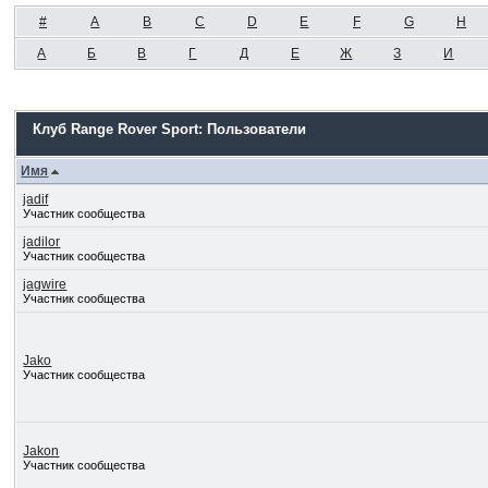
#
A
B
C
D
E
F
G
H
А
Б
В
Г
Д
Е
Ж
З
И
Клуб Range Rover Sport: Пользователи
Имя
jadif
Участник сообщества
jadilor
Участник сообщества
jagwire
Участник сообщества
Jako
Участник сообщества
Jakon
Участник сообщества