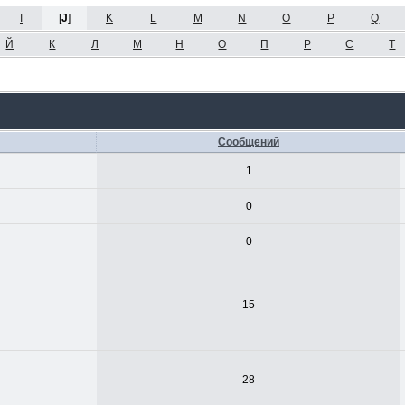
I
[
J
]
K
L
M
N
O
P
Q
Й
К
Л
М
Н
О
П
Р
С
Т
Сообщений
1
0
0
15
28