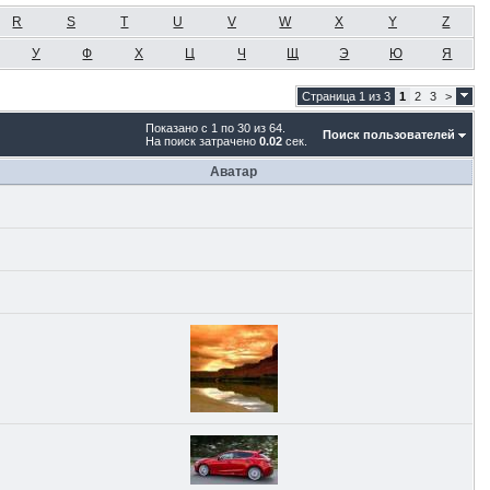
R
S
T
U
V
W
X
Y
Z
У
Ф
Х
Ц
Ч
Щ
Э
Ю
Я
Страница 1 из 3
1
2
3
>
Показано с 1 по 30 из 64.
Поиск пользователей
На поиск затрачено
0.02
сек.
Аватар